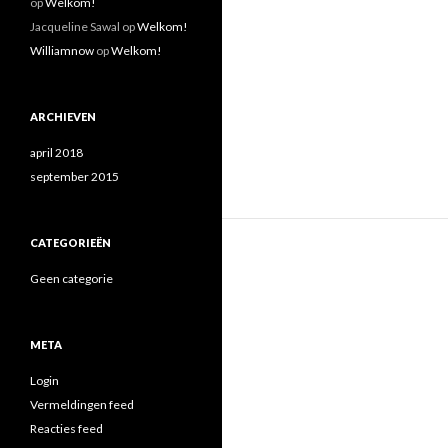
op
Welkom!
Jacqueline Sawal
op
Welkom!
Williamnow
op
Welkom!
ARCHIEVEN
april 2018
september 2015
CATEGORIEËN
Geen categorie
META
Login
Vermeldingen feed
Reacties feed