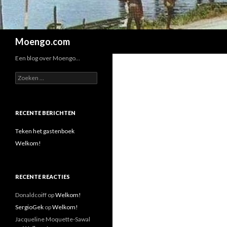
Zoeken
Moengo.com
Een blog over Moengo…
Zoeken
naar:
RECENTE BERICHTEN
Teken het gastenboek
Welkom!
RECENTE REACTIES
Donaldcoiff
op
Welkom!
SergioGek
op
Welkom!
Jacqueline Moquette-Sawal