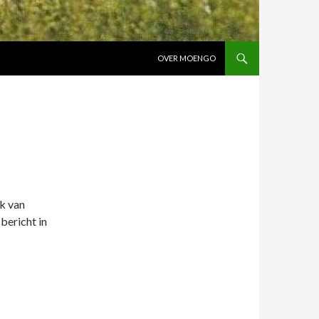
SPRING NAAR INHOUD
OVER MOENGO
K
ek van
bericht in