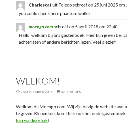
Charlescaf
uit
Toledo
schreef op
25 juni 2025
om
you could check here phantom wallet
moengo.com
schreef op
5 april 2018
om
22:48
Hallo, welkom bij ons gastenboek. Hier kun je een beric
achterlaten of andere berichten lezen. Veel plezier!
WELKOM!
28 SEPTEMBER 2015
36 REACTIES
Welkom bij Moengo.com. Wij zijn bezig de website wat 
te geven. Binnenkort komt hier ook het oude gastenboek
kan via deze link
!